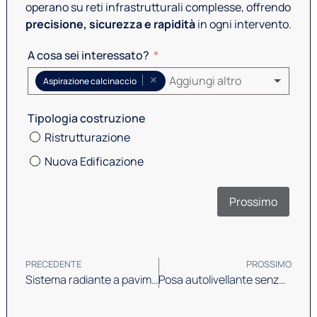
operano su reti infrastrutturali complesse, offrendo
precisione, sicurezza e rapidità
in ogni intervento.
A cosa sei interessato?
In
ma
Aspirazione calcinaccio
La c
Tipologia costruzione
una 
Ristrutturazione
Nuova Edificazione
Sele
Prossimo
Indi
PRECEDENTE
PROSSIMO
Sistema radiante a pavimento: come potenziare i vantaggi
Posa autolivellante senza errori: guida tecnica per professionisti
Scri