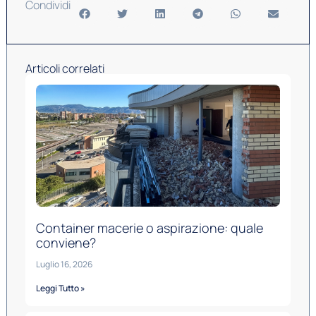
Condividi
Articoli correlati
P
Container macerie o aspirazione: quale
conviene?
Luglio 16, 2026
Leggi Tutto »