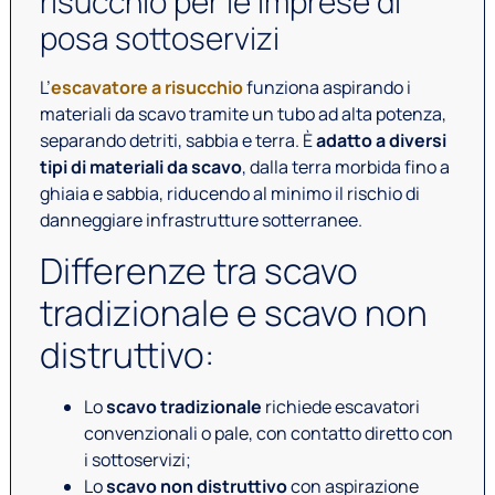
risucchio per le imprese di
posa sottoservizi
L’
escavatore a risucchio
funziona aspirando i
materiali da scavo tramite un tubo ad alta potenza,
separando detriti, sabbia e terra. È
adatto a diversi
tipi di materiali da scavo
, dalla terra morbida fino a
ghiaia e sabbia, riducendo al minimo il rischio di
danneggiare infrastrutture sotterranee.
Differenze tra scavo
tradizionale e scavo non
distruttivo:
Lo
scavo tradizionale
richiede escavatori
convenzionali o pale, con contatto diretto con
i sottoservizi;
Lo
scavo non distruttivo
con aspirazione