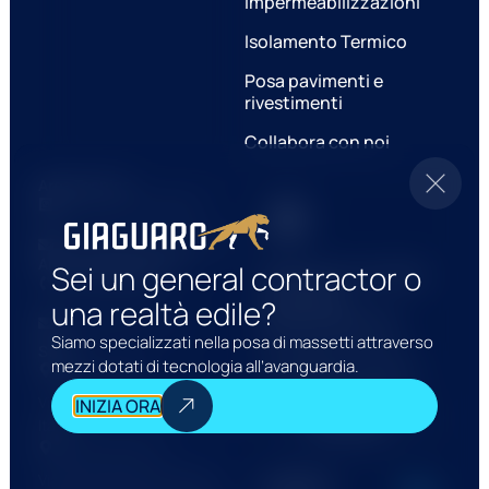
Impermeabilizzazioni
Isolamento Termico
Posa pavimenti e
rivestimenti
Collabora con noi
Area Tecnica
Scrivici su whatsapp
info@giaguaroedilizia.com
Area amministrativa
Sei un general contractor o
Scarica le schede
0773.664028
tecniche
una realtà edile?
gratuitamente
info@aimasrl.com
Siamo specializzati nella posa di massetti attraverso
Sedi
Hai bisogno di ulteriori
mezzi dotati di tecnologia all’avanguardia.
Sede Legale:
informazioni tecniche?
Viale Italia, 7 04100 Latina (LT)
INIZIA ORA
Vai alle schede
Italia
tecniche
Sede operativa:
Via Piano Rosso 18, 04012,