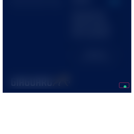
Cisterna di Latina (LT) Italia
Attestato di
qualifica alla
esecuzione di
lavori pubblici
Scarica la
certificazione
© 2024 Aima Edilizia S.r.l.
P.IVA/CF 02564160592
Design by
Cookie Policy
Privacy Policy