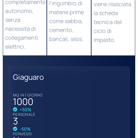
completamente
l'ingombro di
viene rilasciata
autonomo,
materie prime
la scheda
senza
come sabbia,
tecnica del
necessità di
cemento,
ciclo di
collegamenti
bancali, silos.
impasto.
elettrici.
Giaguaro
MQ IN 1 GIORNO
1000
+50%
PERSONALE
3
-50%
PERMESSI