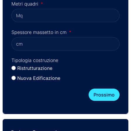
Metri quadri
Dove
Spessore massetto in cm
Quan
Tipologia costruzione
Dat
Ristrutturazione
Nuova Edificazione
Scri
Prossimo
Alle