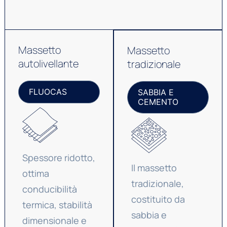
Massetto
Massetto
autolivellante
tradizionale
FLUOCAS
SABBIA E
CEMENTO
Spessore ridotto,
Il massetto
ottima
tradizionale,
conducibilità
costituito da
termica, stabilità
sabbia e
dimensionale e