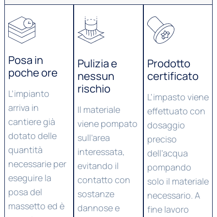
Posa in
Pulizia e
Prodotto
poche ore
nessun
certificato
rischio
L’impianto
L'impasto viene
arriva in
Il materiale
effettuato con
cantiere già
viene pompato
dosaggio
dotato delle
sull’area
preciso
quantità
interessata,
dell’acqua
necessarie per
evitando il
pompando
eseguire la
contatto con
solo il materiale
posa del
sostanze
necessario. A
massetto ed è
dannose e
fine lavoro