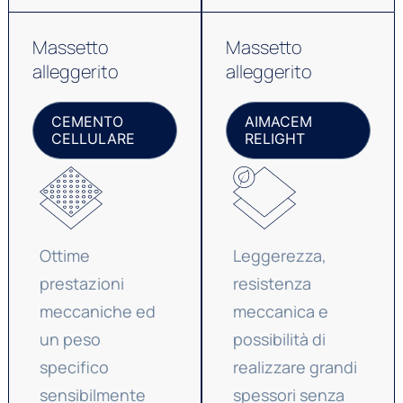
Massetto
Massetto
alleggerito
alleggerito
CEMENTO
AIMACEM
CELLULARE
RELIGHT
Ottime
Leggerezza,
prestazioni
resistenza
meccaniche ed
meccanica e
un peso
possibilità di
specifico
realizzare grandi
sensibilmente
spessori senza