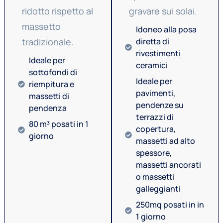
ridotto rispetto al
gravare sui solai.
massetto
Idoneo alla posa
diretta di
tradizionale.
rivestimenti
Ideale per
ceramici
sottofondi di
Ideale per
riempitura e
pavimenti,
massetti di
pendenze su
pendenza
terrazzi di
80 m³ posati in 1
copertura,
giorno
massetti ad alto
spessore,
massetti ancorati
o massetti
galleggianti
250mq posati in in
1 giorno