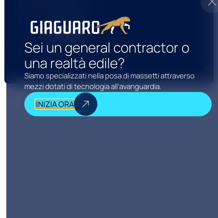
© 2024 Aima Edilizia S.r.l.
P.IVA/CF 02564160592
Design by
Sei un general contractor o
Cookie Policy
Privacy Policy
una realtà edile?
Siamo specializzati nella posa di massetti attraverso
mezzi dotati di tecnologia all’avanguardia.
INIZIA ORA