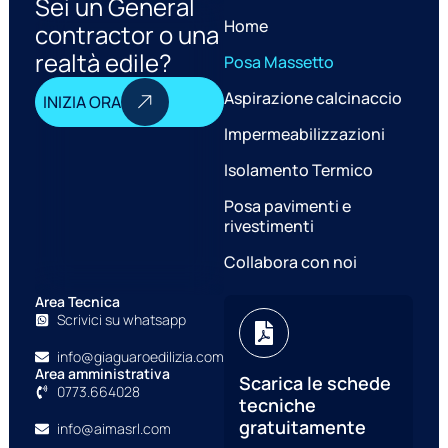
Sei un General
Home
contractor o una
S
realtà edile?
Posa Massetto
Aspirazione calcinaccio
INIZIA ORA
P
Impermeabilizzazioni
Isolamento Termico
Posa pavimenti e
rivestimenti
Collabora con noi
Area Tecnica
Scrivici su whatsapp
info@giaguaroedilizia.com
Area amministrativa
Scarica le schede
0773.664028
tecniche
gratuitamente
info@aimasrl.com