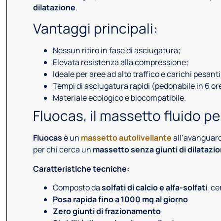
dilatazione
.
Vantaggi principali:
Nessun ritiro in fase di asciugatura;
Elevata resistenza alla compressione;
Ideale per aree ad alto traffico e carichi pesanti
Tempi di asciugatura rapidi (pedonabile in 6 ore,
Materiale ecologico e biocompatibile.
Fluocas, il massetto fluido pe
Fluocas
è un
massetto autolivellante
all’avanguardi
per chi cerca un
massetto senza giunti di dilatazi
Caratteristiche tecniche:
Composto da
solfati di calcio e alfa-solfati
, ce
Posa rapida fino a 1000 mq al giorno
Zero giunti di frazionamento