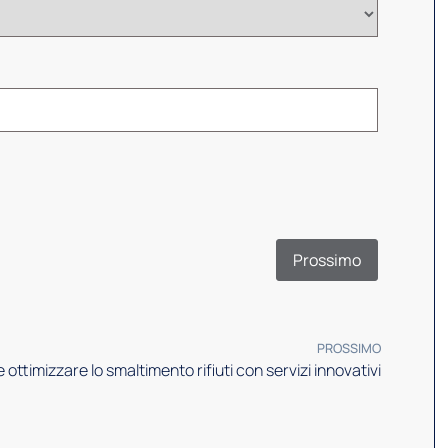
Quando h
Scrivi u
Prossimo
Allega f
Scegli 
PROSSIMO
 ottimizzare lo smaltimento rifiuti con servizi innovativi
Prece