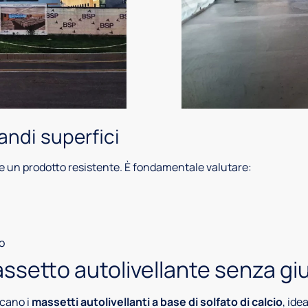
randi superfici
re un prodotto resistente. È fondamentale valutare:
o
assetto autolivellante senza gi
ccano i
massetti autolivellanti a base di solfato di calcio
, ide