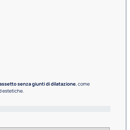
ssetto senza giunti di dilatazione
, come
d estetiche.
Tipo di 