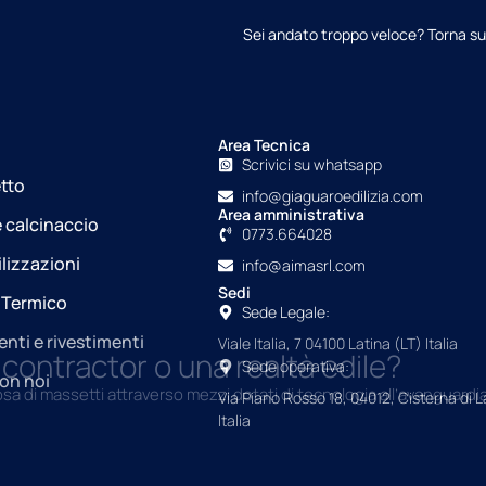
Sei andato troppo veloce? Torna su
Area Tecnica
Scrivici su whatsapp
tto
info@giaguaroedilizia.com
Area amministrativa
 calcinaccio
0773.664028
lizzazioni
info@aimasrl.com
Sedi
 Termico
Sede Legale:
nti e rivestimenti
Viale Italia, 7 04100 Latina (LT) Italia
 contractor o una realtà edile?
Sede operativa:
on noi
osa di massetti attraverso mezzi dotati di tecnologia all’avanguardia
Via Piano Rosso 18, 04012, Cisterna di L
Italia