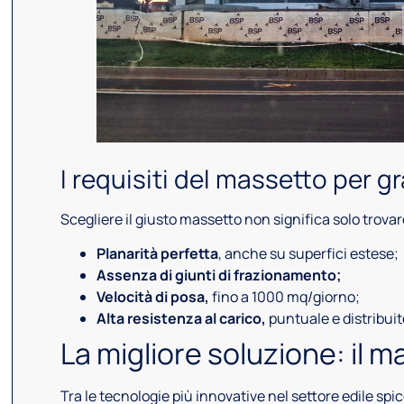
I requisiti del massetto per g
Scegliere il giusto massetto non significa solo trova
Planarità perfetta
, anche su superfici estese;
Assenza di giunti di frazionamento;
Velocità di posa,
fino a 1000 mq/giorno;
Alta resistenza al carico,
puntuale e distribuit
La migliore soluzione: il m
Tra le tecnologie più innovative nel settore edile spi