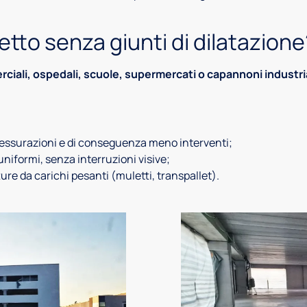
tto senza giunti di dilatazione
ciali, ospedali, scuole, supermercati o capannoni industria
essurazioni e di conseguenza meno interventi;
niformi, senza interruzioni visive;
tture da carichi pesanti (muletti, transpallet).