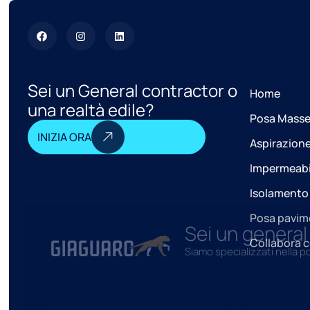
Sei un General contractor o
Home
una realtà edile?
Posa Masse
INIZIA ORA
Aspirazione
Impermeabi
Isolamento
Posa pavime
Sei un general
Collabora c
Siamo specializzati nella p